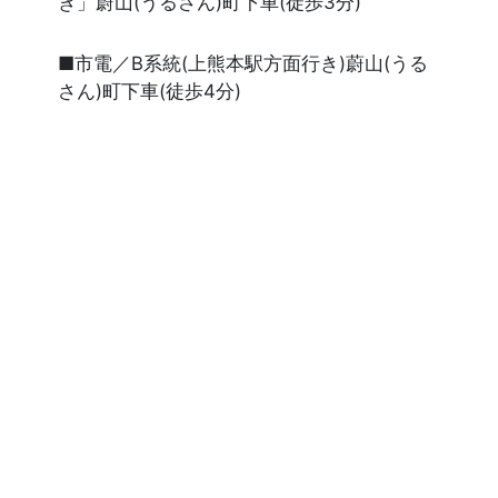
き」蔚山(うるさん)町下車(徒歩3分)
■市電／B系統(上熊本駅方面行き)蔚山(うる
さん)町下車(徒歩4分)