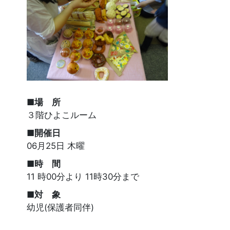
■場 所
３階ひよこルーム
■開催日
06月25日 木曜
■時 間
11 時00分より 11時30分まで
■対 象
幼児(保護者同伴)