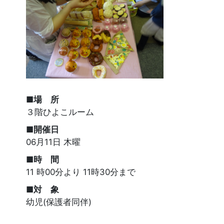
■場 所
３階ひよこルーム
■開催日
06月11日 木曜
■時 間
11 時00分より 11時30分まで
■対 象
幼児(保護者同伴)