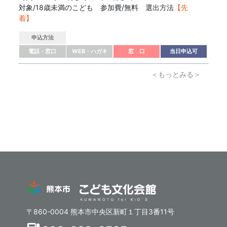
対象/18歳未満のこども 参加費/無料 選出方法
【先
着】
申込方法
電話・窓口
WEB・ハガキ
窓 口
当日申込可
＜もっとみる＞
〒860-0004 熊本市中央区新町１丁目3番11号