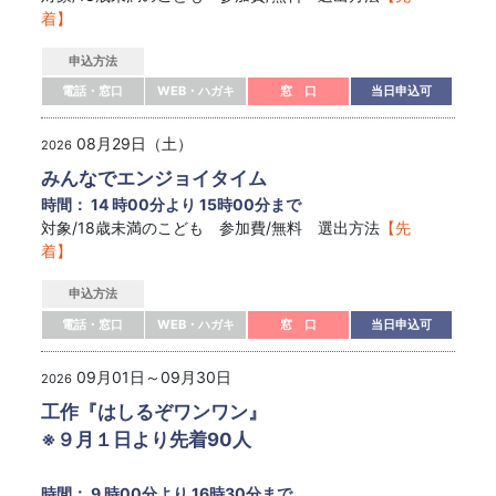
着】
申込方法
電話・窓口
WEB・ハガキ
窓 口
当日申込可
08月29日（土）
2026
みんなでエンジョイタイム
時間： 14 時00分より 15時00分まで
対象/18歳未満のこども 参加費/無料 選出方法
【先
着】
申込方法
電話・窓口
WEB・ハガキ
窓 口
当日申込可
09月01日～09月30日
2026
工作『はしるぞワンワン』
※９月１日より先着90人
時間： 9 時00分より 16時30分まで