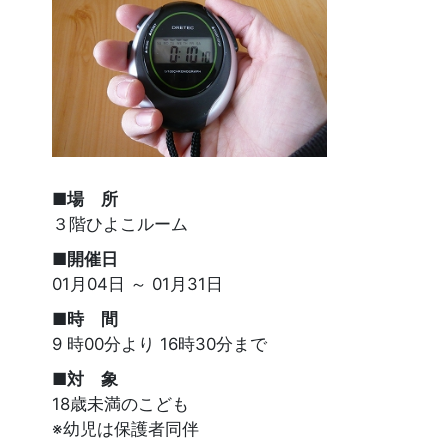
■場 所
３階ひよこルーム
■開催日
01月04日 ～ 01月31日
■時 間
9 時00分より 16時30分まで
■対 象
18歳未満のこども
※幼児は保護者同伴