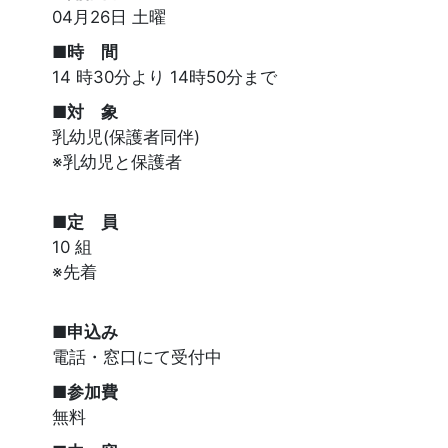
04月26日 土曜
■時 間
14 時30分より 14時50分まで
■対 象
乳幼児(保護者同伴)
※乳幼児と保護者
■定 員
10 組
※先着
■申込み
電話・窓口にて受付中
■参加費
無料