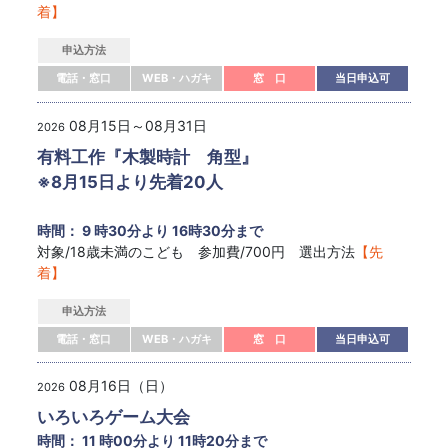
着】
申込方法
電話・窓口
WEB・ハガキ
窓 口
当日申込可
08月15日～08月31日
2026
有料工作『木製時計 角型』
※8月15日より先着20人
時間： 9 時30分より 16時30分まで
対象/18歳未満のこども 参加費/700円 選出方法
【先
着】
申込方法
電話・窓口
WEB・ハガキ
窓 口
当日申込可
08月16日（日）
2026
いろいろゲーム大会
時間： 11 時00分より 11時20分まで