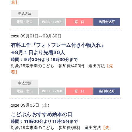
着】
申込方法
電話・窓口
WEB・ハガキ
窓 口
当日申込可
09月01日～09月30日
2026
有料工作『フォトフレーム付き小物入れ』
※9月１日より先着30人
時間： 9 時30分より 16時30分まで
対象/18歳未満のこども 参加費/400円 選出方法
【先
着】
申込方法
電話・窓口
WEB・ハガキ
窓 口
当日申込可
09月05日（土）
2026
こどぶん おすすめ絵本の日
時間： 11 時00分より 11時15分まで
対象/18歳未満のこども 参加費/無料 選出方法
【先