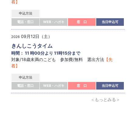
着】
申込方法
電話・窓口
WEB・ハガキ
窓 口
当日申込可
09月12日（土）
2026
きんしこうタイム
時間： 11 時00分より 11時15分まで
対象/18歳未満のこども 参加費/無料 選出方法
【先
着】
申込方法
電話・窓口
WEB・ハガキ
窓 口
当日申込可
＜もっとみる＞