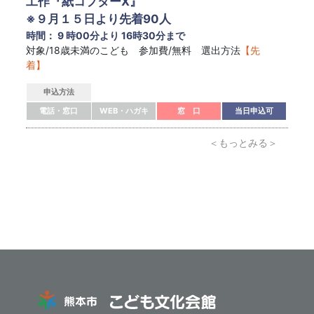
工作『紙コプターX』
※９月１５日より先着90人
時間： 9 時00分より 16時30分まで
対象/18歳未満のこども 参加費/無料 選出方法
【先
着】
申込方法
電話・窓口
WEB・ハガキ
窓 口
当日申込可
＜もっとみる＞