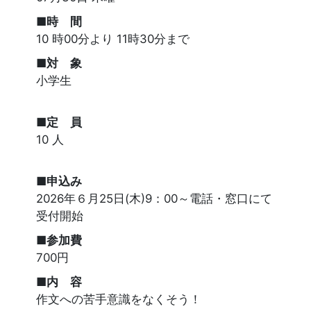
■時 間
10 時00分より 11時30分まで
■対 象
小学生
■定 員
10 人
■申込み
2026年６月25日(木)9：00～電話・窓口にて
受付開始
■参加費
700円
■内 容
作文への苦手意識をなくそう！