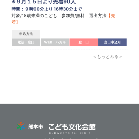
※９月１５日より先着90人
時間： 9 時00分より 16時30分まで
対象/18歳未満のこども 参加費/無料 選出方法
【先
着】
申込方法
電話・窓口
WEB・ハガキ
窓 口
当日申込可
＜もっとみる＞