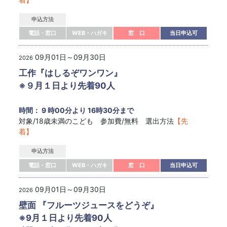
申込方法
電話・窓口
WEB・ハガキ
窓 口
当日申込可
09月01日～09月30日
2026
工作『はしるぞワンワン』
※９月１日より先着90人
時間： 9 時00分より 16時30分まで
対象/18歳未満のこども 参加費/無料 選出方法
【先
着】
申込方法
電話・窓口
WEB・ハガキ
窓 口
当日申込可
09月01日～09月30日
2026
壁面 『フルーツジュースをどうぞ』
※9月１日より先着90人