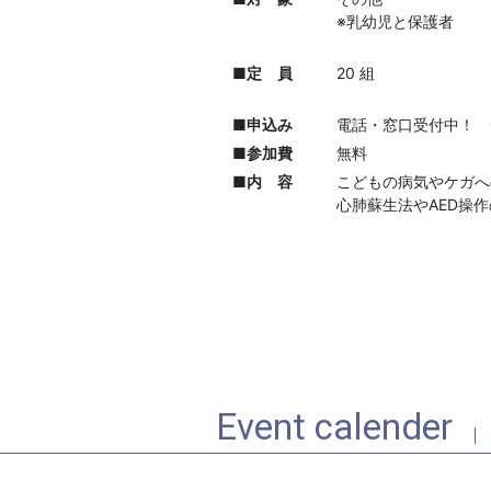
※乳幼児と保護者
■定 員
20 組
■申込み
電話・窓口受付中！ 09
■参加費
無料
■内 容
こどもの病気やケガへ
心肺蘇生法やAED操
Event calender