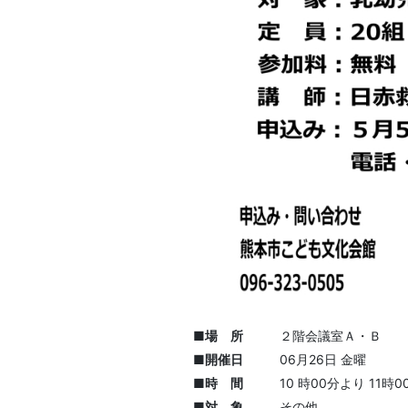
■場 所
２階会議室Ａ・Ｂ
■開催日
06月26日 金曜
■時 間
10 時00分より 11時
■対 象
その他